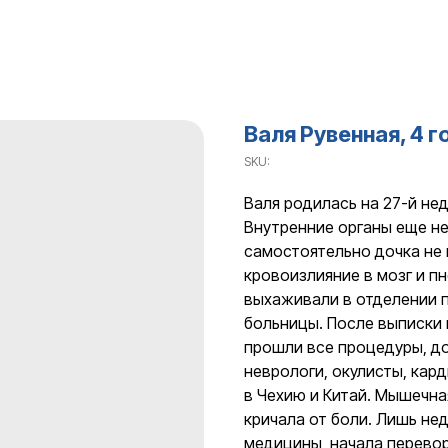
Валя Рувенная, 4 г
SKU:
Валя родилась на 27-й не
Внутренние органы еще н
самостоятельно дочка не 
кровоизлияние в мозг и п
выхаживали в отделении 
больницы. После выписки
прошли все процедуры, д
неврологи, окулисты, кар
в Чехию и Китай. Мышечна
кричала от боли. Лишь не
медицины, начала перево