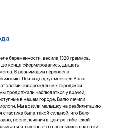
ода
деле беременности, весила 1320 граммов.
е до конца сформировались, дышать
могла. В реанимации перенесла
невмонию. Почти до двух месяцев Валю
патологии новорожденных городской
 мы продолжали наблюдаться у врачей,
оступные в нашем городе. Валю лечили
диологи. Мы возили малышку на реабилитацию
я спастика была такой сильной, что Валя
давно, после лечения в Центре тибетской
рачиваться, наконец-то раскрылись ладошки