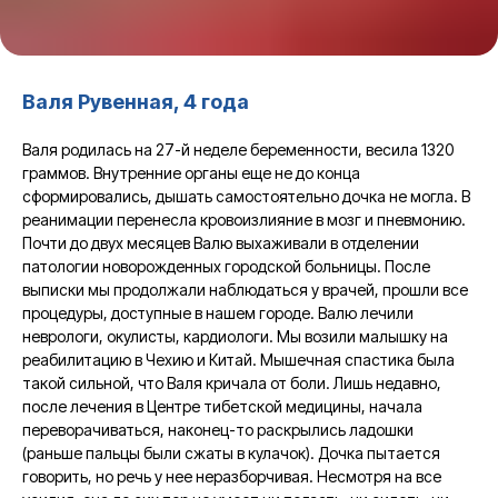
Валя Рувенная, 4 года
Валя родилась на 27-й неделе беременности, весила 1320
граммов. Внутренние органы еще не до конца
сформировались, дышать самостоятельно дочка не могла. В
реанимации перенесла кровоизлияние в мозг и пневмонию.
Почти до двух месяцев Валю выхаживали в отделении
патологии новорожденных городской больницы. После
выписки мы продолжали наблюдаться у врачей, прошли все
процедуры, доступные в нашем городе. Валю лечили
неврологи, окулисты, кардиологи. Мы возили малышку на
реабилитацию в Чехию и Китай. Мышечная спастика была
такой сильной, что Валя кричала от боли. Лишь недавно,
после лечения в Центре тибетской медицины, начала
переворачиваться, наконец-то раскрылись ладошки
(раньше пальцы были сжаты в кулачок). Дочка пытается
говорить, но речь у нее неразборчивая. Несмотря на все