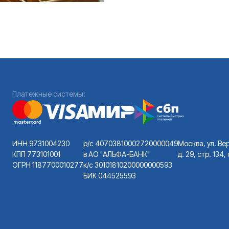
Платежные системы:
ИНН 9731004230
р/с 40703810002720000049
Москва, ул. Вер
КПП 773101001
в АО "АЛЬФА-БАНК"
д. 29, стр. 134
ОГРН 1187700010277
к/с 30101810200000000593
БИК 044525593