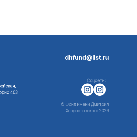
dhfund@list.ru
Соцсети:
ейская,
, офис 403
© Фонд имени Дмитрия
Хворостовского 2026