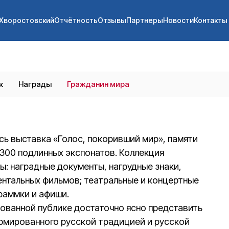
 Хворостовский
 Хворостовский
Отчётность
Отчётность
Отзывы
Отзывы
Партнеры
Партнеры
Новости
Новости
Контакты
Контакты
к
Награды
Гражданин мира
сь выставка «Голос, покоривший мир», памяти
300 подлинных экспонатов. Коллекция
: наградные документы, нагрудные знаки,
ентальных фильмов; театральные и концертные
раммки и афиши.
ованной публике достаточно ясно представить
рмированного русской традицией и русской