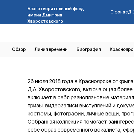
Благотворительный фонд
Благотворительный фонд
О фонде
О фонде
Д.
Д.
имени Дмитрия
имени Дмитрия
Хворостовского
Хворостовского
Обзор
Линия времени
Биография
Красноярс
26 июля 2018 года в Красноярске открыла
Д.А. Хворостовского, включающая более 
включает в себя разноплановые материалы
призы, видеозаписи выступлений и докум
костюмы, фотографии, личные вещи, прог
Собранная коллекция помогает заинтерес
себе образ современного вокалиста, сфо