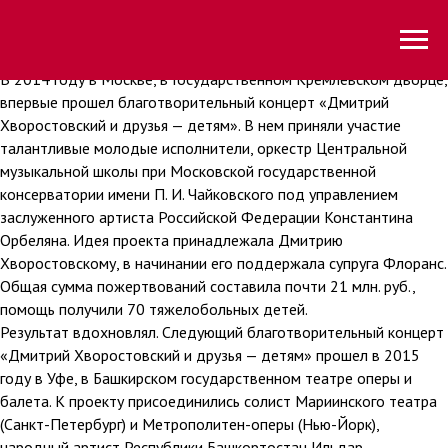
В 2014 году в Москве, в Государственном Кремлевском дворце,
впервые прошел благотворительный концерт «Дмитрий
Хворостовский и друзья — детям». В нем приняли участие
талантливые молодые исполнители, оркестр Центральной
музыкальной школы при Московской государственной
консерватории имени П. И. Чайковского под управлением
заслуженного артиста Российской Федерации Константина
Орбеляна. Идея проекта принадлежала Дмитрию
Хворостовскому, в начинании его поддержала супруга Флоранс.
Общая сумма пожертвований составила почти 21 млн. руб.,
помощь получили 70 тяжелобольных детей.
Результат вдохновлял. Следующий благотворительный концерт
«Дмитрий Хворостовский и друзья — детям» прошел в 2015
году в Уфе, в Башкирском государственном театре оперы и
балета. К проекту присоединились солист Мариинского театра
(Санкт-Петербург) и Метрополитен-оперы (Нью-Йорк),
народный артист Республики Башкортостан Ильдар